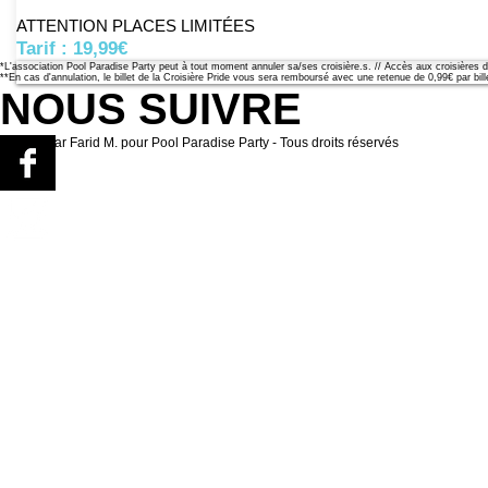
ATTENTION PLACES LIMITÉES
​​Tarif : 19,99€
*L'association Pool Paradise Party peut à tout moment annuler sa/ses croisière.s. // Accès aux croisières 
**En cas d'annulation, le billet de la Croisière Pride vous sera remboursé avec une retenue de 0,99€ par billet
NOUS SUIVRE
© 2026 par Farid M. pour Pool Paradise Party - Tous droits réservés